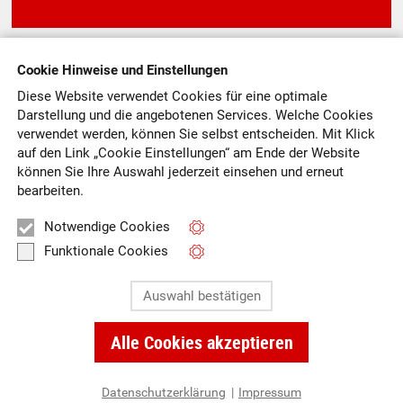
Ich möchte
Cookie Hinweise und Einstellungen
SPENDEN
Diese Website verwendet Cookies für eine optimale
Darstellung und die angebotenen Services. Welche Cookies
verwendet werden, können Sie selbst entscheiden.
Mit Klick
auf
den Link „Cookie Einstellungen“ am Ende der Website
können Sie Ihre Auswahl jederzeit einsehen und erneut
Ich möchte
bearbeiten.
MITGLIED WERDEN
Notwendige Cookies
Funktionale Cookies
Auswahl bestätigen
0151/11655571
Alle Cookies akzeptieren
© AWO Ortsverein Pulheim
Datenschutzerklärung
|
Impressum